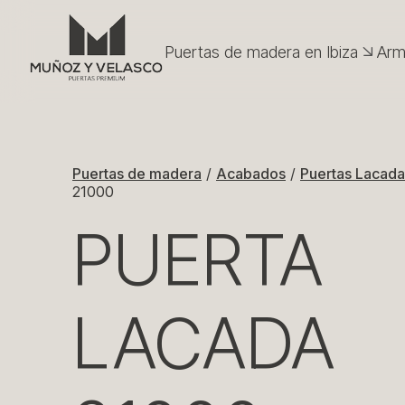
Puertas de madera en Ibiza
Arm
Puertas de madera en Ibiza
Arm
Acabados
Puerta
Acabados
Lacad
Puerta
Puertas Técnicas
Puertas Técnicas
Puerta
Puertas de madera
/
Acabados
/
Puertas Lacada
Lamin
Complementos
21000
Puerta
Complementos
Lamin
Puerta
PUERTA
Casonetos
Maciz
Casonetos
Puerta
Puerta
Vega
LACADA
Puerta
Puerta
Moldu
Mixta