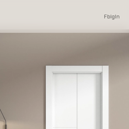
Fb
Ig
In
Fb
Ig
In