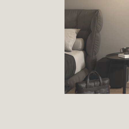
s Moldura
s
ra
s Moldura
s
as
s Clásicas