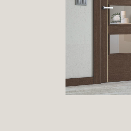
s Moldura
s
ra
s Moldura
s
as
s Clásicas