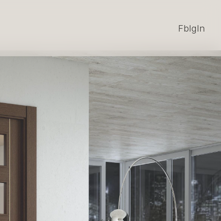
Fb
Ig
In
Fb
Ig
In