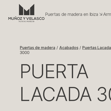
Puertas de madera en Ibiza
Arm
Puertas de madera en Ibiza
Arm
Acabados
Puerta
Acabados
Lacad
Puerta
Puertas Técnicas
Puertas Técnicas
Puerta
Puertas de madera
/
Acabados
/
Puertas Lacada
Lamin
Complementos
3000
Puerta
Complementos
Lamin
Puerta
PUERTA
Casonetos
Maciz
Casonetos
Puerta
Puerta
Vega
LACADA 3
Puerta
Puerta
Moldu
Mixta