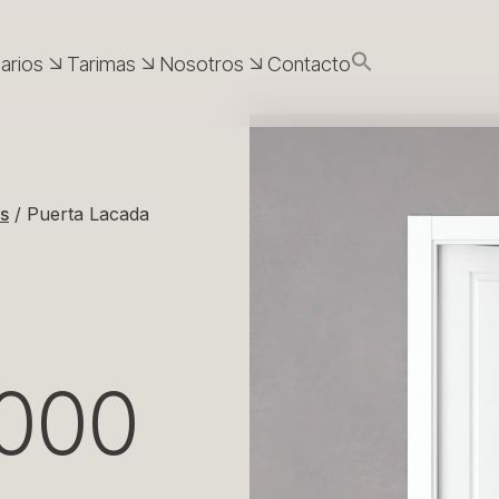
arios
Tarimas
Nosotros
Contacto
arios
Tarimas
Nosotros
Contacto
s
Frentes de
Tarimas de
Historia
as
armario
bambú
Historia
s Lacadas
Frentes de
Tarimas de
Actualidad
armario
bambú
s
Cajoneras
Tarimas Ipé
Actualidad
s
/
Puerta Lacada
adas
Cajoneras
Tarimas Ipé
s
Tarimas
adas
s
tecnológicas
as
Tarimas
s Macizas
tecnológicas
s
000
s Vega
s
ra