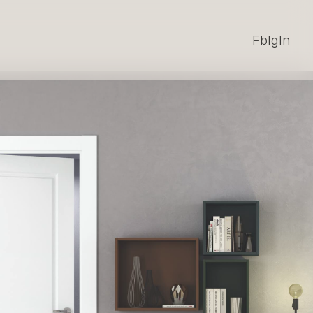
Fb
Ig
In
Fb
Ig
In